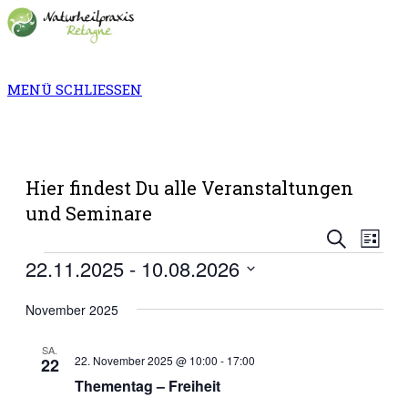
Zum
Inhalt
springen
MENÜ
SCHLIESSEN
Hier findest Du alle Veranstaltungen
und Seminare
Vera
Veransta
Suche
Liste
Ansi
Suche
Veranstaltungen
22.11.2025
 - 
10.08.2026
Navi
und
Datum
November 2025
Ansichte
wählen.
Navigati
SA.
22. November 2025 @ 10:00
-
17:00
22
Thementag – Freiheit