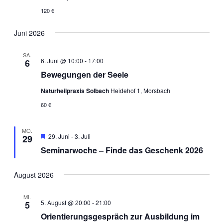
120 €
Juni 2026
SA.
6. Juni @ 10:00
-
17:00
6
Bewegungen der Seele
Naturheilpraxis Solbach
Heidehof 1, Morsbach
60 €
MO.
Hervorgehoben
29. Juni
-
3. Juli
29
Seminarwoche – Finde das Geschenk 2026
August 2026
MI.
5. August @ 20:00
-
21:00
5
Orientierungsgespräch zur Ausbildung im