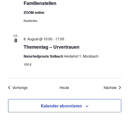
Familienstellen
ZOOM online
Kostenlos
SA.
8. August @ 10:00
-
17:00
8
Thementag – Urvertrauen
Naturheilpraxis Solbach
Heidehof 1, Morsbach
100 €
Veranstaltungen
Veranst
Vorherige
Heute
Nächste
Kalender abonnieren