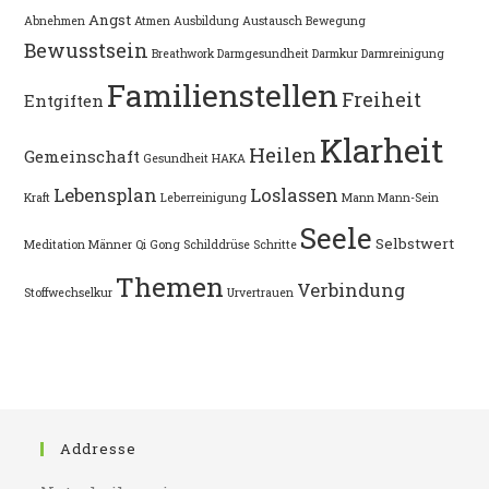
Angst
Abnehmen
Atmen
Ausbildung
Austausch
Bewegung
Bewusstsein
Breathwork
Darmgesundheit
Darmkur
Darmreinigung
Familienstellen
Freiheit
Entgiften
Klarheit
Heilen
Gemeinschaft
Gesundheit
HAKA
Lebensplan
Loslassen
Kraft
Leberreinigung
Mann
Mann-Sein
Seele
Selbstwert
Meditation
Männer
Qi Gong
Schilddrüse
Schritte
Themen
Verbindung
Stoffwechselkur
Urvertrauen
Addresse