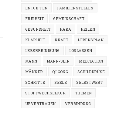
ENTGIFTEN
FAMILIENSTELLEN
FREIHEIT
GEMEINSCHAFT
GESUNDHEIT
HAKA
HEILEN
KLARHEIT
KRAFT
LEBENSPLAN
LEBERREINIGUNG
LOSLASSEN
MANN
MANN-SEIN
MEDITATION
MÄNNER
QI GONG
SCHILDDRÜSE
SCHRITTE
SEELE
SELBSTWERT
STOFFWECHSELKUR
THEMEN
URVERTRAUEN
VERBINDUNG