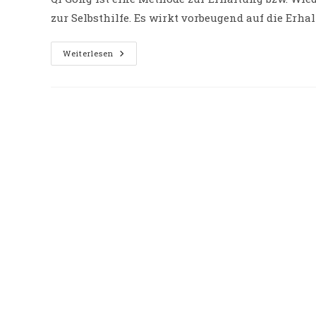
zur Selbsthilfe. Es wirkt vorbeugend auf die Er
Qi
Weiterlesen
Gong
Kurs
–
Hui
Chun
Gong