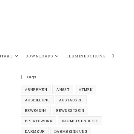
NTAKT
DOWNLOADS
TERMINBUCHUNG
WEBSITE-
Tags
ABNEHMEN
ANGST
ATMEN
SUCHE
AUSBILDUNG
AUSTAUSCH
BEWEGUNG
BEWUSSTSEIN
BREATHWORK
DARMGESUNDHEIT
UMSCHAL
DARMKUR
DARMREINIGUNG