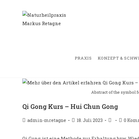
Zum
springen
Inhalt
springen
PRAXIS
KONZEPT & SCH
Abstract of the symbol f
Qi Gong Kurs – Hui Chun Gong
Beitrags-
Beitrag
Beitrags-
Beitrags-
admin-mretagne
18. Juli 2023
0 Kom
Autor:
veröffentlicht:
Kategorie:
Komment
Qi Gong ist eine Methode zur Erhaltung bzw. Wied