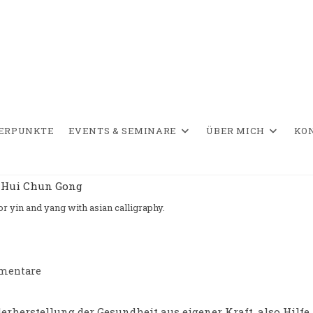
WERPUNKTE
EVENTS & SEMINARE
ÜBER MICH
KO
or yin and yang with asian calligraphy.
mentare
are:
erherstellung der Gesundheit aus eigener Kraft, also Hilfe