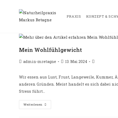
Zum
springen
Inhalt
springen
PRAXIS
KONZEPT & SC
Mein Wohlfühlgewicht
Beitrags-
Beitrag
Beitrags-
admin-mretagne
13. Mai 2024
Autor:
veröffentlicht:
Kategorie:
Wir essen aus Lust, Frust, Langeweile, Kummer, Ä
anderen Gründen. Meist handelt es sich dabei ni
Stress führt…
Mein
Weiterlesen
Wohlfühlgewicht