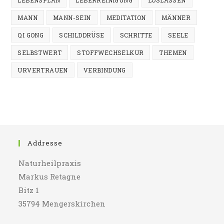
LEBENSPLAN
LEBERREINIGUNG
LOSLASSEN
MANN
MANN-SEIN
MEDITATION
MÄNNER
QI GONG
SCHILDDRÜSE
SCHRITTE
SEELE
SELBSTWERT
STOFFWECHSELKUR
THEMEN
URVERTRAUEN
VERBINDUNG
Addresse
Naturheilpraxis
Markus Retagne
Bitz 1
35794 Mengerskirchen