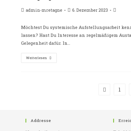
Beitrags-
Beitrag
Beitrags
admin-mretagne
6. Dezember 2023
Autor:
veröffentlicht:
Kategori
Möchtest Du systemische Aufstellungsarbeit ken
lassen? Hast Du Interesse an regelmäßigem Austa
Gelegenheit dafür. In…
Bewegungen
Weiterlesen
Der
Seele
1
Zur vorherig
Addresse
Errei