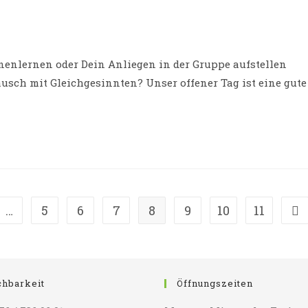
-
e:
nenlernen oder Dein Anliegen in der Gruppe aufstellen
usch mit Gleichgesinnten? Unser offener Tag ist eine gute
…
5
6
7
8
9
10
11
en Seite
Zur
chbarkeit
Öffnungszeiten