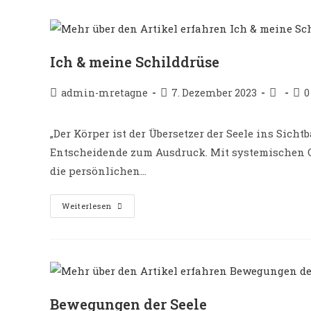
Ich & meine Schilddrüse
Beitrags-
Beitrag
Beitrags
Bei
admin-mretagne
7. Dezember 2023
0
Autor:
veröffentlicht:
Kategori
Ko
„Der Körper ist der Übersetzer der Seele ins Sich
Entscheidende zum Ausdruck. Mit systemischen O
die persönlichen…
Ich
Weiterlesen
&
Meine
Schilddrüse
Bewegungen der Seele