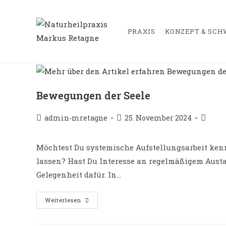
Zum
springen
Inhalt
springen
PRAXIS
KONZEPT & SC
Bewegungen der Seele
Beitrags-
Beitrag
Beitrag
admin-mretagne
25. November 2024
Autor:
veröffentlicht:
Katego
Möchtest Du systemische Aufstellungsarbeit ken
lassen? Hast Du Interesse an regelmäßigem Austa
Gelegenheit dafür. In…
Bewegungen
Weiterlesen
Der
Seele